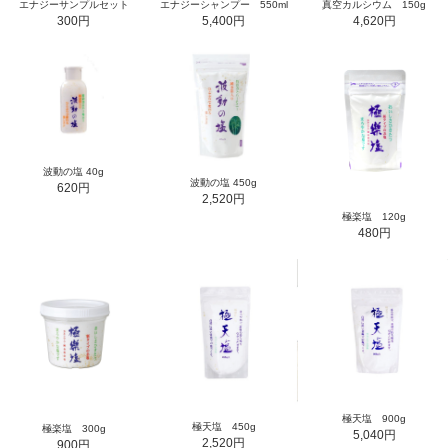
エナジーサンプルセット
エナジーシャンプー 550ml
真空カルシウム 150g
300円
5,400円
4,620円
波動の塩 40g
波動の塩 450g
620円
2,520円
極楽塩 120g
480円
極天塩 900g
極天塩 450g
極楽塩 300g
5,040円
2,520円
900円