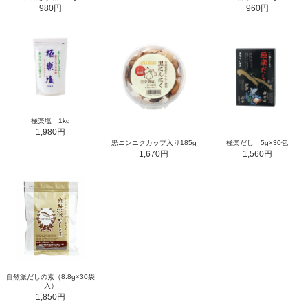
980円
960円
極楽塩 1kg
1,980円
黒ニンニクカップ入り185g
極楽だし 5g×30包
1,670円
1,560円
自然派だしの素（8.8g×30袋
入）
1,850円