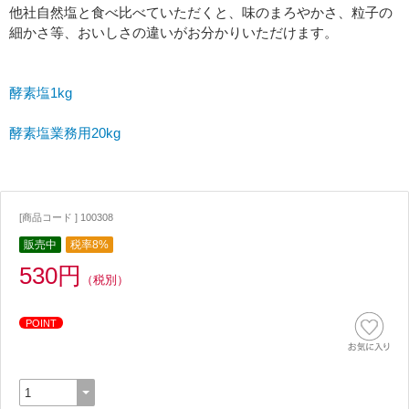
他社自然塩と食べ比べていただくと、味のまろやかさ、粒子の
細かさ等、おいしさの違いがお分かりいただけます。
酵素塩1kg
酵素塩業務用20kg
[商品コード ] 100308
販売中
税率8%
530円
（税別）
POINT